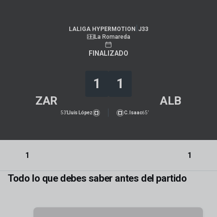
LALIGA HYPERMOTION
|
J33
|
Albacete BP
-
Real Zaragoza
|
LALIGA HYPERMOTION
J33
La Romareda
FINALIZADO
1
1
ZAR
ALB
53’
Lluís López
C. Isaac
65’
1
1
Todo lo que debes saber antes del partido