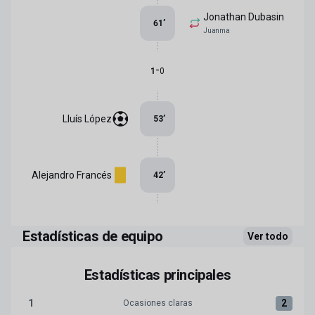
Jonathan Dubasin
61
’
Juanma
-
1
0
Lluís López
53
’
Alejandro Francés
42
’
Estadísticas de equipo
Ver todo
Estadísticas principales
1
2
Ocasiones claras
Ocasiones claras:Real Zaragoza 1 versus Albacete BP 2