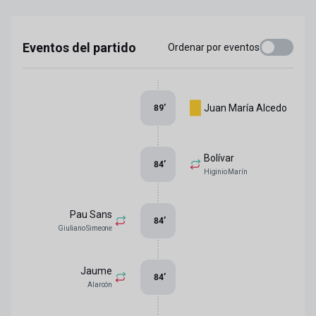
Eventos del partido
Ordenar por eventos
Juan María Alcedo
89
’
Bolívar
84
’
Higinio Marín
Pau Sans
84
’
Giuliano Simeone
Jaume
84
’
Alarcón