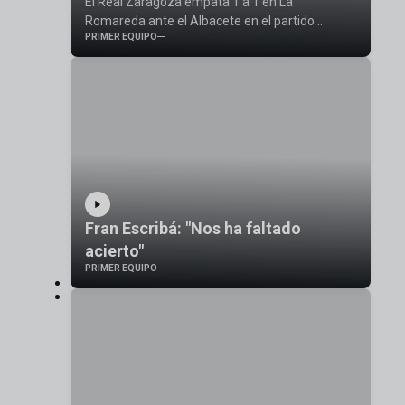
El Real Zaragoza empata 1 a 1 en La
Romareda ante el Albacete en el partido
PRIMER EQUIPO
correspondiente a la jornada 33 de LaLiga
SmartBank.
Fran Escribá: "Nos ha faltado
acierto"
PRIMER EQUIPO