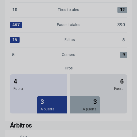
10
12
Tiros totales
Tiros totales:Real Zaragoza 10 versus Albacete BP 12
467
390
Pases totales
Pases totales:Real Zaragoza 467 versus Albacete BP 390
15
8
Faltas
Faltas:Real Zaragoza 15 versus Albacete BP 8
5
9
Corners
Corners:Real Zaragoza 5 versus Albacete BP 9
Tiros
4
6
Fuera
Fuera
3
3
A puerta
A puerta
Árbitros