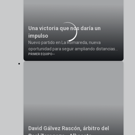
Una victoria que nos daría un
impulso
Nuevo partido en La Romareda, nueva
oportunidad para seguir ampliando distancias
PRIMER EQUIPO
con la zona baja de la clasificación
David Gálvez Rascón, árbitro del