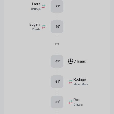
Larra
77
’
Bermejo
Eugeni
70
’
V. Vada
-
1
1
C. Isaac
65
’
Rodrigo
61
’
Maikel Mesa
Ros
61
’
Glauder