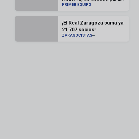
PRIMER EQUIPO
los zaragocistas
abonados
¡El Real Zaragoza suma ya
21.707 socios!
ZARAGOCISTAS