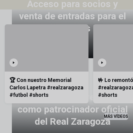
Acceso para socios y
venta de entradas para el
Memorial Carlos Lapetra
🏆 Con nuestro Memorial
🤟 Lo remont
Carlos Lapetra #realzaragoza
#realzaragoza
EMPRESAS
Arpa Propano renueva
#futbol #shorts
#shorts
como patrocinador oficial
MÁS VÍDEOS
del Real Zaragoza