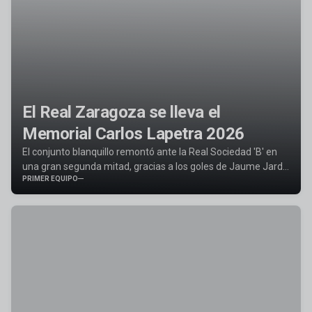
El Real Zaragoza se lleva el
Memorial Carlos Lapetra 2026
El conjunto blanquillo remontó ante la Real Sociedad 'B' en
una gran segunda mitad, gracias a los goles de Jaume Jardí
PRIMER EQUIPO
y Peter Ademo