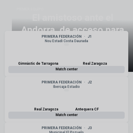
PRIMER EQUIPO
El amistoso ante el
Andorra, de acceso para
PRIMERA FEDERACIÓN
·
J1
los zaragocistas
Nou Estadi Costa Daurada
abonados
Gimnàstic de Tarragona
Real Zaragoza
Match center
PRIMERA FEDERACIÓN
·
J2
Ibercaja Estadio
Real Zaragoza
Antequera CF
Match center
PRIMERA FEDERACIÓN
·
J3
Municipal El Pozuelo