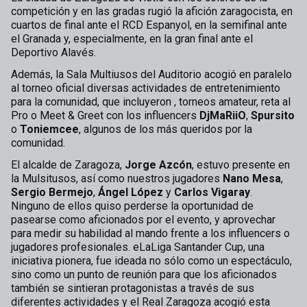
competición y en las gradas rugió la afición zaragocista, en
cuartos de final ante el RCD Espanyol, en la semifinal ante
el Granada y, especialmente, en la gran final ante el
Deportivo Alavés.
Además, la Sala Multiusos del Auditorio acogió en paralelo
al torneo oficial diversas actividades de entretenimiento
para la comunidad, que incluyeron , torneos amateur, reta al
Pro o Meet & Greet con los influencers
DjMaRiiO
,
Spursito
o
Toniemcee
, algunos de los más queridos por la
comunidad.
El alcalde de Zaragoza,
Jorge Azcón
, estuvo presente en
la Mulsitusos, así como nuestros jugadores
Nano Mesa
,
Sergio Bermejo
,
Ángel López
y
Carlos Vigaray
.
Ninguno de ellos quiso perderse la oportunidad de
pasearse como aficionados por el evento, y aprovechar
para medir su habilidad al mando frente a los influencers o
jugadores profesionales. eLaLiga Santander Cup, una
iniciativa pionera, fue ideada no sólo como un espectáculo,
sino como un punto de reunión para que los aficionados
también se sintieran protagonistas a través de sus
diferentes actividades y el Real Zaragoza acogió esta