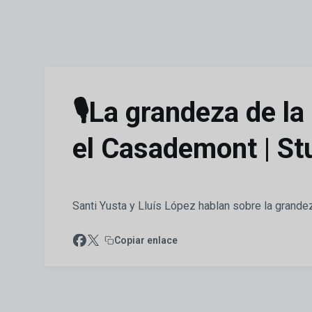
Skip to main content
🎙️La grandeza de l
el Casademont | S
Santi Yusta y Lluís López hablan sobre la grandeza
Copiar enlace