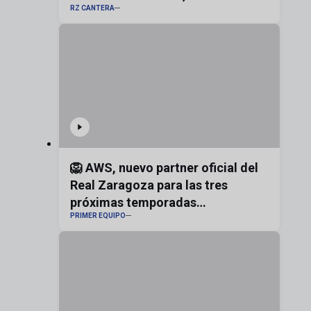
RZ CANTERA
bandera de Aragón
🦁 AWS, nuevo partner oficial del
Real Zaragoza para las tres
próximas temporadas
PRIMER EQUIPO
#realzaragoza