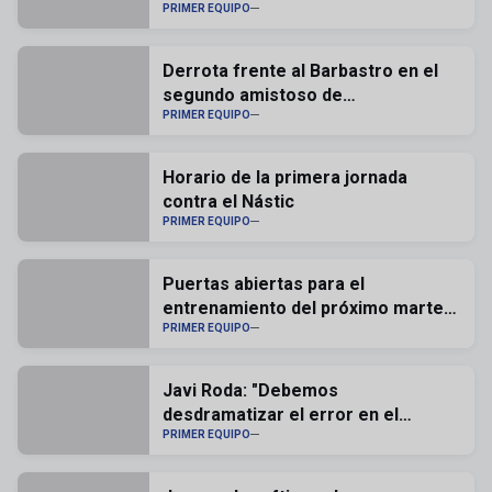
Deportiva
PRIMER EQUIPO
Derrota frente al Barbastro en el
segundo amistoso de
pretemporada (1-2)
PRIMER EQUIPO
Horario de la primera jornada
contra el Nástic
PRIMER EQUIPO
Puertas abiertas para el
entrenamiento del próximo martes
en la Ciudad Deportiva
PRIMER EQUIPO
Javi Roda: "Debemos
desdramatizar el error en el
portero"
PRIMER EQUIPO