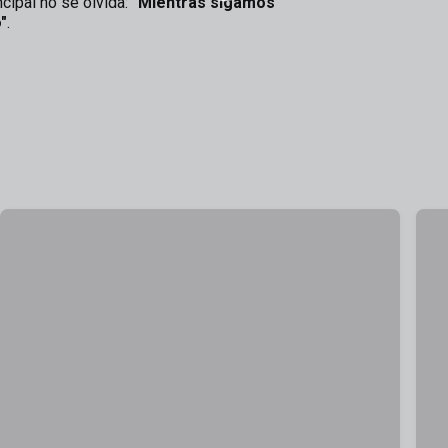
ncipal no se olvida:
"Mientras sigamos
"
.