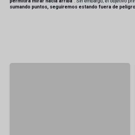
permitirá mirar hacia arriba"
. Sin embargo, el objetivo pri
sumando puntos, seguiremos estando fuera de peligro