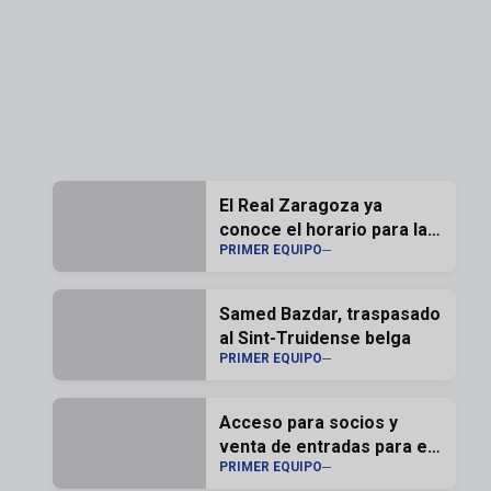
El Real Zaragoza ya
conoce el horario para la
PRIMER EQUIPO
segunda jornada de liga
Samed Bazdar, traspasado
al Sint-Truidense belga
PRIMER EQUIPO
Acceso para socios y
venta de entradas para el
PRIMER EQUIPO
Memorial Carlos Lapetra