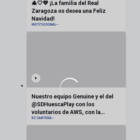
🎄🤍💙 ¡La familia del Real
Zaragoza os desea una Feliz
Navidad!
INSTITUCIONAL
Nuestro equipo Genuine y el del
@SDHuescaPlay con los
voluntarios de AWS, con la
RZ CANTERA
bandera de Aragón