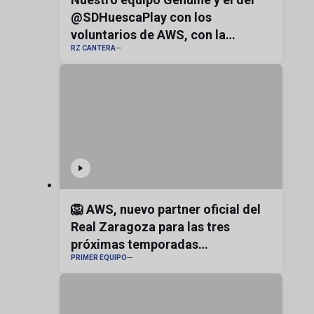
@SDHuescaPlay con los
voluntarios de AWS, con la
RZ CANTERA
bandera de Aragón
🦁 AWS, nuevo partner oficial del
Real Zaragoza para las tres
próximas temporadas
PRIMER EQUIPO
#realzaragoza