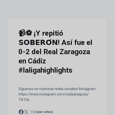
📹⚽ ¡Y repitió
𝗦𝗢𝗕𝗘𝗥𝗢́𝗡! Así fue el
0-2 del Real Zaragoza
en Cádiz
#laligahighlights
Síguenos en nuestras redes sociales! Instagram:
https://www.instagram.com/realzaragoza/
TikTok: ...
Copiar enlace