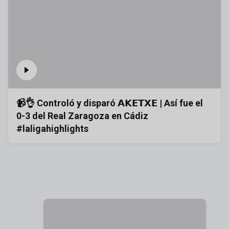
📹👌 Controló y disparó 𝗔𝗞𝗘𝗧𝗫𝗘 | Así fue el
0-3 del Real Zaragoza en Cádiz
#laligahighlights