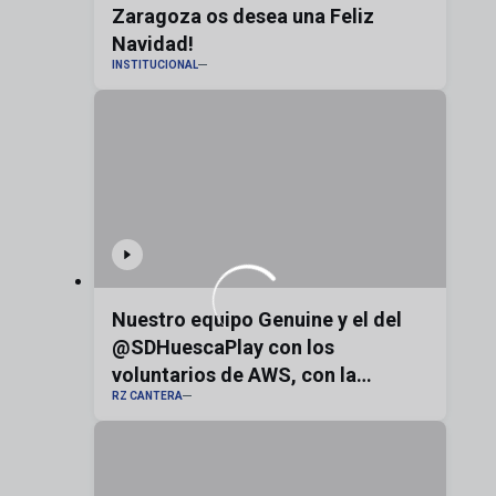
Zaragoza os desea una Feliz
Navidad!
INSTITUCIONAL
Nuestro equipo Genuine y el del
@SDHuescaPlay con los
voluntarios de AWS, con la
RZ CANTERA
bandera de Aragón