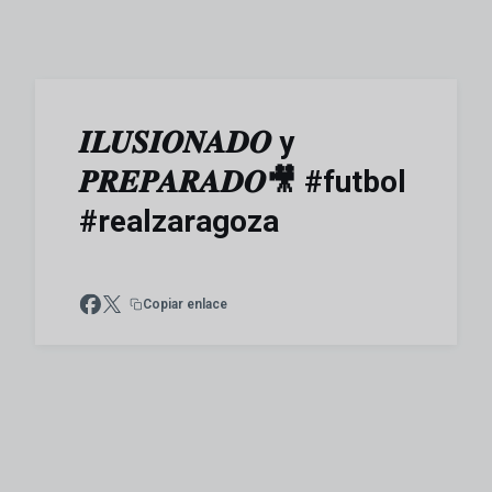
𝑰𝑳𝑼𝑺𝑰𝑶𝑵𝑨𝑫𝑶 y
𝑷𝑹𝑬𝑷𝑨𝑹𝑨𝑫𝑶🎥 #futbol
#realzaragoza
Copiar enlace