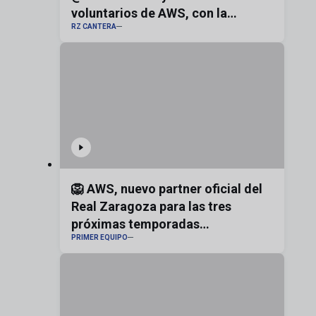
voluntarios de AWS, con la
RZ CANTERA
bandera de Aragón
🦁 AWS, nuevo partner oficial del
Real Zaragoza para las tres
próximas temporadas
PRIMER EQUIPO
#realzaragoza