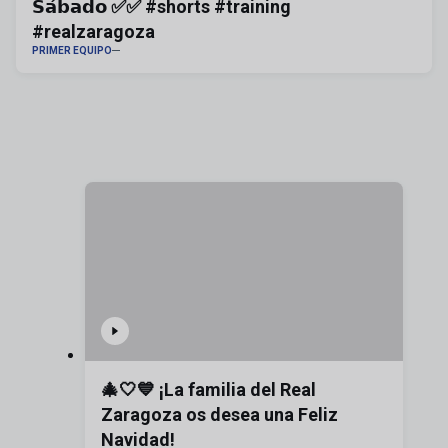
𝗦𝗮́𝗯𝗮𝗱𝗼 ✅✅ #shorts #training
#realzaragoza
PRIMER EQUIPO
🎄🤍💙 ¡La familia del Real
Zaragoza os desea una Feliz
Navidad!