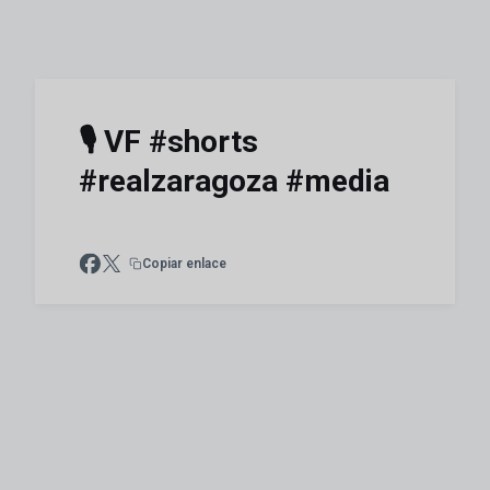
🎙️ VF #shorts
#realzaragoza #media
Copiar enlace