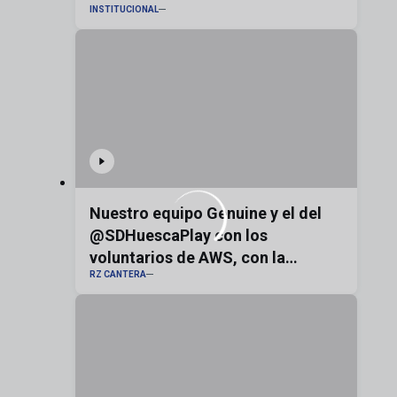
INSTITUCIONAL
Nuestro equipo Genuine y el del
@SDHuescaPlay con los
voluntarios de AWS, con la
RZ CANTERA
bandera de Aragón