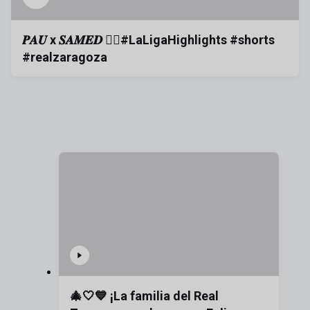
𝑷𝑨𝑼 x 𝑺𝑨𝑴𝑬𝑫 👌🏼#LaLigaHighlights #shorts
#realzaragoza
🎄🤍💙 ¡La familia del Real