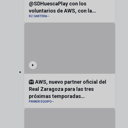
@SDHuescaPlay con los
voluntarios de AWS, con la
RZ CANTERA
bandera de Aragón
🦁 AWS, nuevo partner oficial del
Real Zaragoza para las tres
próximas temporadas
PRIMER EQUIPO
#realzaragoza