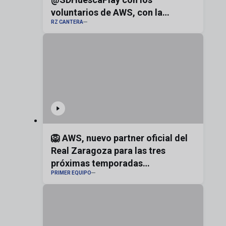
voluntarios de AWS, con la
RZ CANTERA
bandera de Aragón
🦁 AWS, nuevo partner oficial del
Real Zaragoza para las tres
próximas temporadas
PRIMER EQUIPO
#realzaragoza