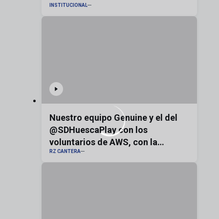
INSTITUCIONAL
Nuestro equipo Genuine y el del
@SDHuescaPlay con los
voluntarios de AWS, con la
RZ CANTERA
bandera de Aragón