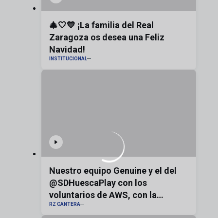
🎄🤍💙 ¡La familia del Real
Zaragoza os desea una Feliz
Navidad!
INSTITUCIONAL
Nuestro equipo Genuine y el del
@SDHuescaPlay con los
voluntarios de AWS, con la
RZ CANTERA
bandera de Aragón