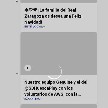
🎄🤍💙 ¡La familia del Real
Zaragoza os desea una Feliz
Navidad!
INSTITUCIONAL
Nuestro equipo Genuine y el del
@SDHuescaPlay con los
voluntarios de AWS, con la
RZ CANTERA
bandera de Aragón