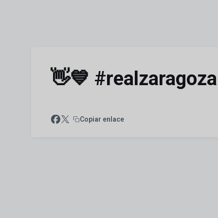
Skip to main content
👋💙 #realzaragoza
Copiar enlace