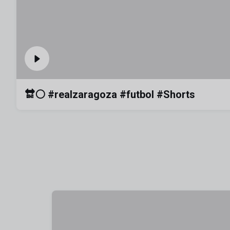
🔛⚪️ #realzaragoza #futbol #Shorts