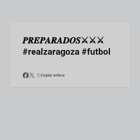
𝑷𝑹𝑬𝑷𝑨𝑹𝑨𝑫𝑶𝑺⚔️⚔️⚔️
#realzaragoza #futbol
Copiar enlace