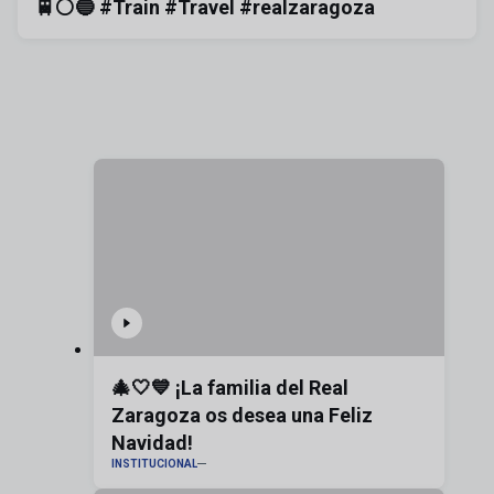
🚆⚪️🔵 #Train #Travel #realzaragoza
🎄🤍💙 ¡La familia del Real
Zaragoza os desea una Feliz
Navidad!
INSTITUCIONAL