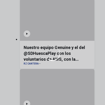
Nuestro equipo Genuine y el del
@SDHuescaPlay con los
voluntarios de AWS, con la
RZ CANTERA
bandera de Aragón