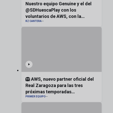
Nuestro equipo Genuine y el del
@SDHuescaPlay con los
voluntarios de AWS, con la
RZ CANTERA
bandera de Aragón
🦁 AWS, nuevo partner oficial del
Real Zaragoza para las tres
próximas temporadas
PRIMER EQUIPO
#realzaragoza