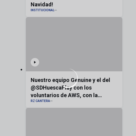
Navidad!
INSTITUCIONAL
Nuestro equipo Genuine y el del
@SDHuescaPlay con los
voluntarios de AWS, con la
RZ CANTERA
bandera de Aragón