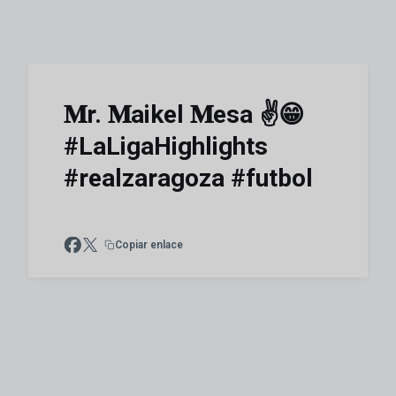
𝐌r. 𝐌aikel 𝐌esa ✌️😁
#LaLigaHighlights
#realzaragoza #futbol
Copiar enlace