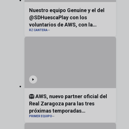
Nuestro equipo Genuine y el del
@SDHuescaPlay con los
voluntarios de AWS, con la
RZ CANTERA
bandera de Aragón
🦁 AWS, nuevo partner oficial del
Real Zaragoza para las tres
próximas temporadas
PRIMER EQUIPO
#realzaragoza