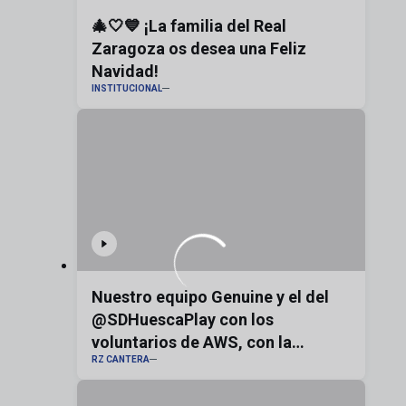
🎄🤍💙 ¡La familia del Real
Zaragoza os desea una Feliz
Navidad!
INSTITUCIONAL
Nuestro equipo Genuine y el del
@SDHuescaPlay con los
voluntarios de AWS, con la
RZ CANTERA
bandera de Aragón