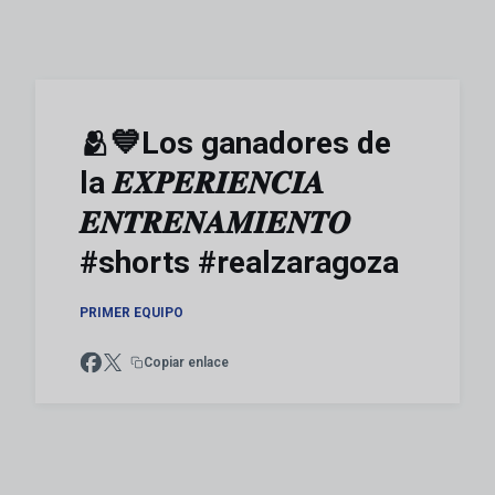
🫂💙Los ganadores de
la 𝑬𝑿𝑷𝑬𝑹𝑰𝑬𝑵𝑪𝑰𝑨
𝑬𝑵𝑻𝑹𝑬𝑵𝑨𝑴𝑰𝑬𝑵𝑻𝑶
#shorts #realzaragoza
PRIMER EQUIPO
Copiar enlace