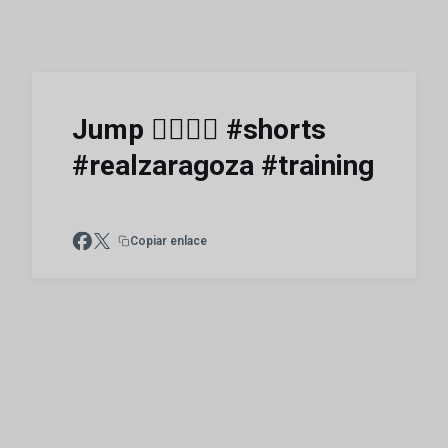
Jump 🏋🏼‍♂️🔹 #shorts
#realzaragoza #training
Copiar enlace