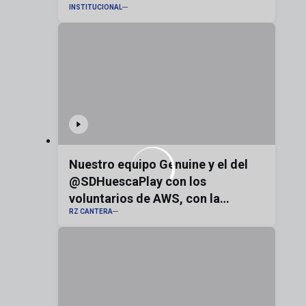
INSTITUCIONAL
Nuestro equipo Genuine y el del
@SDHuescaPlay con los
voluntarios de AWS, con la
RZ CANTERA
bandera de Aragón