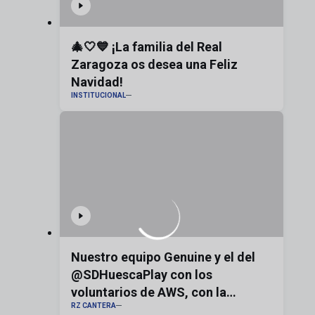
🎄🤍💙 ¡La familia del Real
Zaragoza os desea una Feliz
Navidad!
INSTITUCIONAL
Nuestro equipo Genuine y el del
@SDHuescaPlay con los
voluntarios de AWS, con la
RZ CANTERA
bandera de Aragón