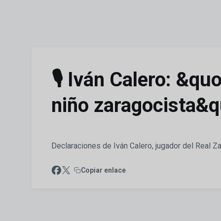
Skip to main content
🎙️ Iván Calero: &qu
niño zaragocista&q
Declaraciones de Iván Calero, jugador del Real Za
Copiar enlace