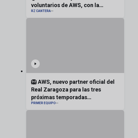
voluntarios de AWS, con la
RZ CANTERA
bandera de Aragón
🦁 AWS, nuevo partner oficial del
Real Zaragoza para las tres
próximas temporadas
PRIMER EQUIPO
#realzaragoza