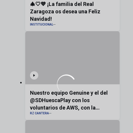
🎄🤍💙 ¡La familia del Real
Zaragoza os desea una Feliz
Navidad!
INSTITUCIONAL
Nuestro equipo Genuine y el del
@SDHuescaPlay con los
voluntarios de AWS, con la
RZ CANTERA
bandera de Aragón