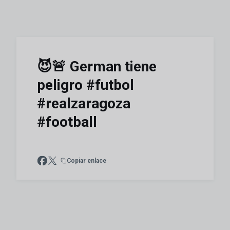
😈🚨 German tiene
peligro #futbol
#realzaragoza
#football
Copiar enlace