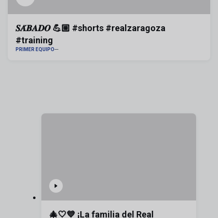
𝑺𝑨́𝑩𝑨𝑫𝑶 💪🏼 #shorts #realzaragoza
#training
PRIMER EQUIPO
🎄🤍💙 ¡La familia del Real