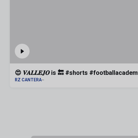
😍 𝑽𝑨𝑳𝑳𝑬𝑱𝑶 is 🔙 #shorts #footballacad
RZ CANTERA