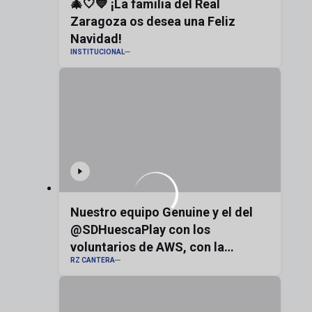
🎄🤍💙 ¡La familia del Real
Zaragoza os desea una Feliz
Navidad!
INSTITUCIONAL
Nuestro equipo Genuine y el del
@SDHuescaPlay con los
voluntarios de AWS, con la
RZ CANTERA
bandera de Aragón