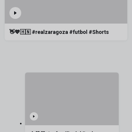
👋💙🇭🇳 #realzaragoza #futbol #Shorts