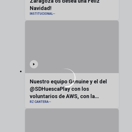
Zaragoza os desea una Feliz
Navidad!
INSTITUCIONAL
Nuestro equipo Genuine y el del
@SDHuescaPlay con los
voluntarios de AWS, con la
RZ CANTERA
bandera de Aragón