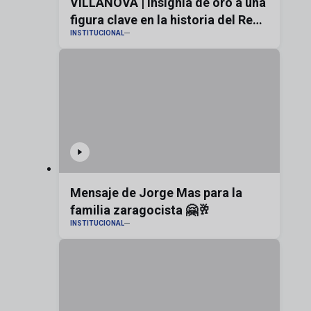
VILLANOVA | Insignia de oro a una
figura clave en la historia del Real
INSTITUCIONAL
Zaragoza
Mensaje de Jorge Mas para la
familia zaragocista 🤗🥂
INSTITUCIONAL