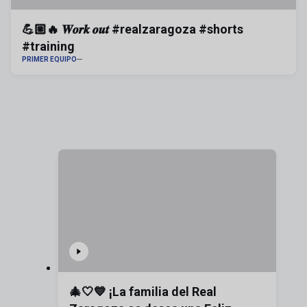
💪🏼🔥 𝑾𝒐𝒓𝒌 𝒐𝒖𝒕 #realzaragoza #shorts
#training
PRIMER EQUIPO
🎄🤍💙 ¡La familia del Real