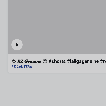
🍅 𝑹𝒁 𝑮𝒆𝒏𝒖𝒊𝒏𝒆 😊 #shorts #laligagenuine
RZ CANTERA