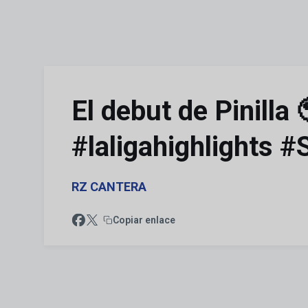
Skip to main content
El debut de Pinilla
#laligahighlights #
RZ CANTERA
Copiar enlace