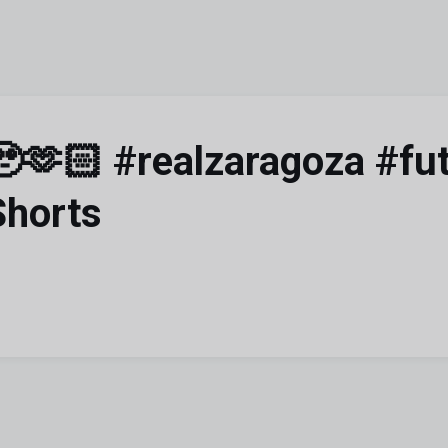
 🥹🫶🏻 #realzaragoza #fu
Shorts