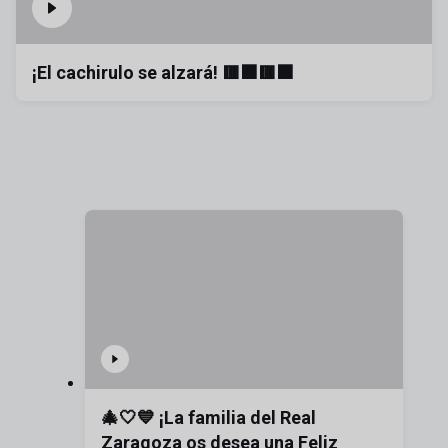
¡El cachirulo se alzará! 🟥⬛🟥⬛
🎄🤍💙 ¡La familia del Real
Zaragoza os desea una Feliz