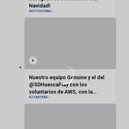
Navidad!
INSTITUCIONAL
Nuestro equipo Genuine y el del
@SDHuescaPlay con los
voluntarios de AWS, con la
RZ CANTERA
bandera de Aragón