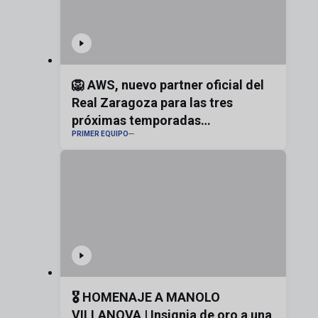
🦁 AWS, nuevo partner oficial del
Real Zaragoza para las tres
próximas temporadas
PRIMER EQUIPO
#realzaragoza
🎖️ HOMENAJE A MANOLO
VILLANOVA | Insignia de oro a una