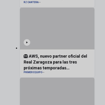
RZ CANTERA
bandera de Aragón
🦁 AWS, nuevo partner oficial del
Real Zaragoza para las tres
próximas temporadas
PRIMER EQUIPO
#realzaragoza