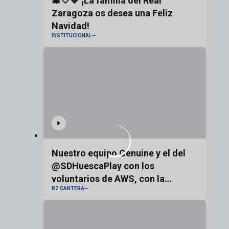
🎄🤍💙 ¡La familia del Real
Zaragoza os desea una Feliz
Navidad!
INSTITUCIONAL
Nuestro equipo Genuine y el del
@SDHuescaPlay con los
voluntarios de AWS, con la
RZ CANTERA
bandera de Aragón