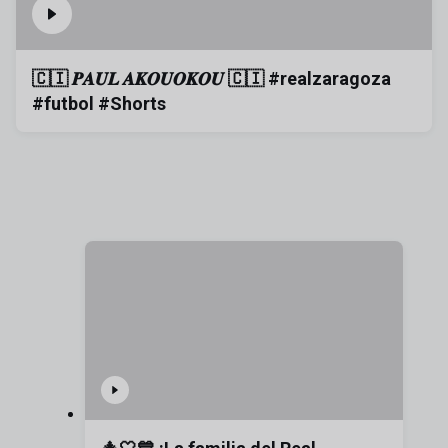
🇨🇮 𝑷𝑨𝑼𝑳 𝑨𝑲𝑶𝑼𝑶𝑲𝑶𝑼 🇨🇮 #realzaragoza
#futbol #Shorts