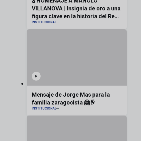
🎖️ HOMENAJE A MANOLO
VILLANOVA | Insignia de oro a una
figura clave en la historia del Real
INSTITUCIONAL
Zaragoza
Mensaje de Jorge Mas para la
familia zaragocista 🤗🥂
INSTITUCIONAL