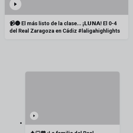
📹🌚 El más listo de la clase... ¡𝗟𝗨𝗡𝗔! El 0-4
del Real Zaragoza en Cádiz #laligahighlights