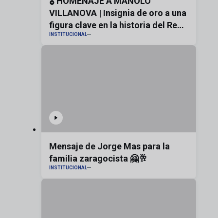
🎖️ HOMENAJE A MANOLO
VILLANOVA | Insignia de oro a una
figura clave en la historia del Real
INSTITUCIONAL
Zaragoza
Mensaje de Jorge Mas para la
familia zaragocista 🤗🥂
INSTITUCIONAL