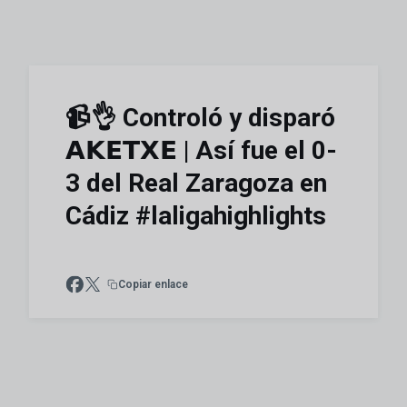
📹👌 Controló y disparó
𝗔𝗞𝗘𝗧𝗫𝗘 | Así fue el 0-
3 del Real Zaragoza en
Cádiz #laligahighlights
Copiar enlace