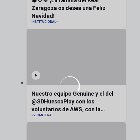
🎄🤍💙 ¡La familia del Real
Zaragoza os desea una Feliz
Navidad!
INSTITUCIONAL
Nuestro equipo Genuine y el del
@SDHuescaPlay con los
voluntarios de AWS, con la
RZ CANTERA
bandera de Aragón