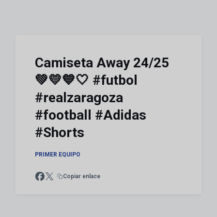
Camiseta Away 24/25
💚💛💙🤍 #futbol
#realzaragoza
#football #Adidas
#Shorts
PRIMER EQUIPO
Copiar enlace