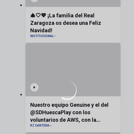
🎄🤍💙 ¡La familia del Real
Zaragoza os desea una Feliz
Navidad!
INSTITUCIONAL
Nuestro equipo Genuine y el del
@SDHuescaPlay con los
voluntarios de AWS, con la
RZ CANTERA
bandera de Aragón