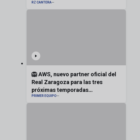
RZ CANTERA
bandera de Aragón
🦁 AWS, nuevo partner oficial del
Real Zaragoza para las tres
próximas temporadas
PRIMER EQUIPO
#realzaragoza