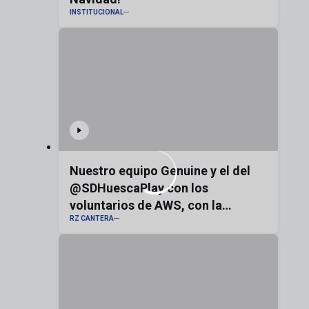
INSTITUCIONAL
Nuestro equipo Genuine y el del
@SDHuescaPlay con los
voluntarios de AWS, con la
RZ CANTERA
bandera de Aragón