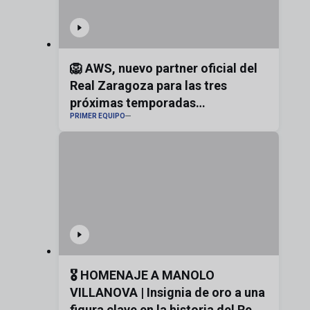
🦁 AWS, nuevo partner oficial del
Real Zaragoza para las tres
próximas temporadas
PRIMER EQUIPO
#realzaragoza
🎖️ HOMENAJE A MANOLO
VILLANOVA | Insignia de oro a una
figura clave en la historia del Real