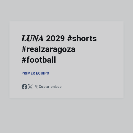
𝑳𝑼𝑵𝑨 2029 #shorts
#realzaragoza
#football
PRIMER EQUIPO
Copiar enlace