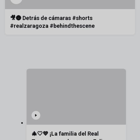
🎥🌚 Detrás de cámaras #shorts
#realzaragoza #behindthescene
🎄🤍💙 ¡La familia del Real