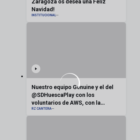
Zaragoza os desea una Feliz
Navidad!
INSTITUCIONAL
Nuestro equipo Genuine y el del
@SDHuescaPlay con los
voluntarios de AWS, con la
RZ CANTERA
bandera de Aragón