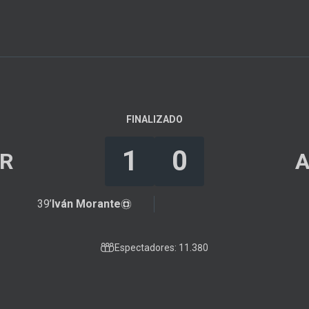
FINALIZADO
1
0
R
39’
Iván Morante
Espectadores: 11.380