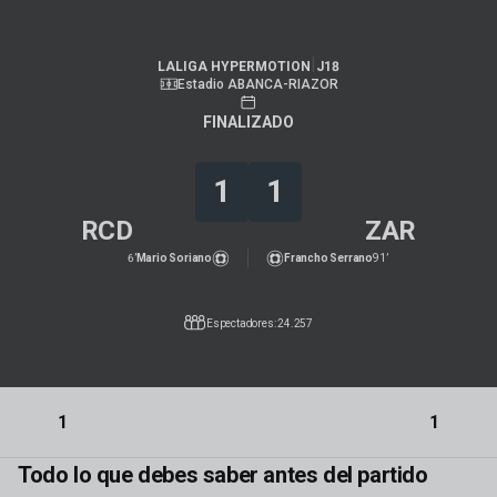
LALIGA HYPERMOTION
|
J18
|
Real Zaragoza
-
RC Deportivo
|
LALIGA HYPERMOTION
J18
Estadio ABANCA-RIAZOR
FINALIZADO
1
1
RCD
ZAR
6’
Mario Soriano
Francho Serrano
91’
Espectadores: 24.257
1
1
Todo lo que debes saber antes del partido