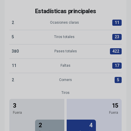
Estadísticas principales
2
11
Ocasiones claras
Ocasiones claras:RC Deportivo 2 versus Real Zaragoza 11
5
23
Tiros totales
Tiros totales:RC Deportivo 5 versus Real Zaragoza 23
380
422
Pases totales
Pases totales:RC Deportivo 380 versus Real Zaragoza 422
11
17
Faltas
Faltas:RC Deportivo 11 versus Real Zaragoza 17
2
5
Corners
Corners:RC Deportivo 2 versus Real Zaragoza 5
Tiros
3
15
Fuera
Fuera
2
4