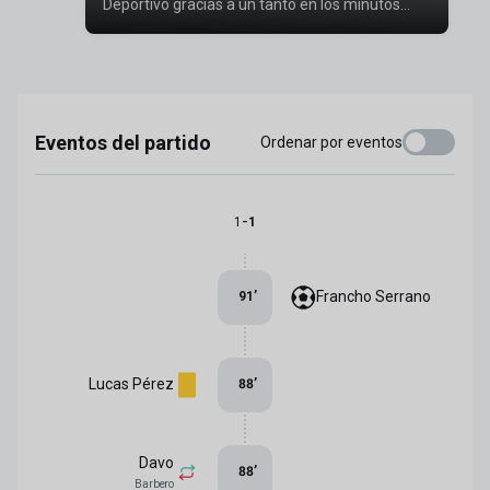
Deportivo gracias a un tanto en los minutos
finales de Francho
Eventos del partido
Ordenar por eventos
-
1
1
Francho Serrano
91
’
Lucas Pérez
88
’
Davo
88
’
Barbero