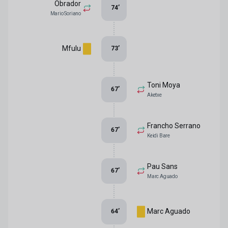
Obrador
74
’
Mario Soriano
Mfulu
73
’
Toni Moya
67
’
Aketxe
Francho Serrano
67
’
Keidi Bare
Pau Sans
67
’
Marc Aguado
Marc Aguado
64
’