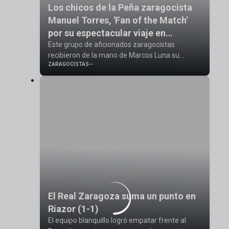
Los chicos de la Peña zaragocista
Manuel Torres, 'Fan of the Match'
por su espectacular viaje en
bicicleta
Este grupo de aficionados zaragocistas
recibieron de la mano de Marcos Luna su
ZARAGOCISTAS
bufanda tras viajar en bici desde Zaragoza a
tierras gallegas
El Real Zaragoza suma un punto en
Riazor (1-1)
El equipo blanquillo logró empatar frente al