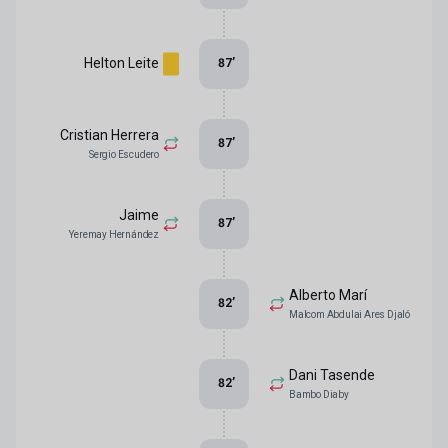
Helton Leite
87
’
Cristian Herrera
87
’
Sergio Escudero
Jaime
87
’
Yeremay Hernández
Alberto Marí
82
’
Malcom Abdulai Ares Djaló
Dani Tasende
82
’
Bambo Diaby