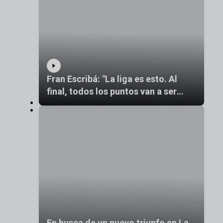
Fran Escribá: "La liga es esto. Al
final, todos los puntos van a ser
importantes"
En busca de un nuevo triunfo en La