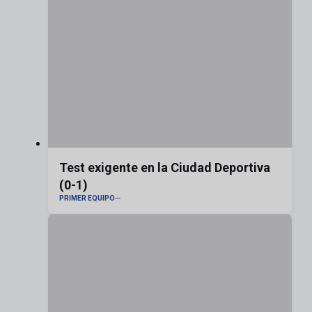
Test exigente en la Ciudad Deportiva
(0-1)
PRIMER EQUIPO