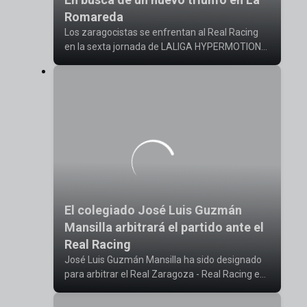
Romareda
Los zaragocistas se enfrentan al Real Racing
en la sexta jornada de LALIGA HYPERMOTION
con la intención de hacerse fuertes en La
Romareda
El colegiado José Luis Guzmán
Mansilla arbitrará el partido ante el
Real Racing
José Luis Guzmán Mansilla ha sido designado
para arbitrar el Real Zaragoza - Real Racing en
La Romareda