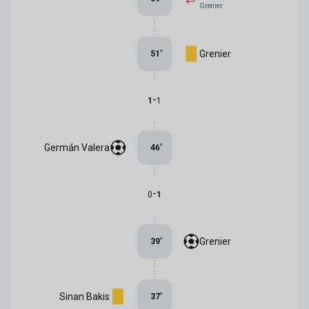
Grenier
Grenier
51
’
-
1
1
Germán Valera
46
’
-
0
1
Grenier
39
’
Sinan Bakis
37
’