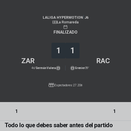
LALIGA HYPERMOTION
|
J6
|
R. Racing Club
-
Real Zaragoza
|
LALIGA HYPERMOTION
J6
La Romareda
FINALIZADO
1
1
ZAR
RAC
46’
Germán Valera
Grenier
39’
Espectadores: 27.208
1
1
Todo lo que debes saber antes del partido