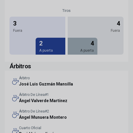
Corners:Real Zaragoza 6 versus R. Racing Club 6
Tiros
3
4
Fuera
Fuera
2
4
A puerta
A puerta
Árbitros
Árbitro
José Luis Guzmán Mansilla
Árbitro De Línea#1
Ángel Valverde Martínez
Árbitro De Línea#2
Ángel Munuera Montero
Cuarto Oficial