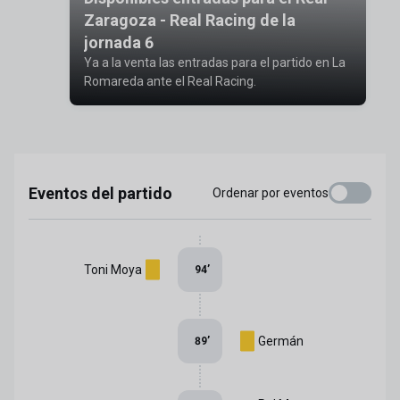
Zaragoza - Real Racing de la
jornada 6
Ya a la venta las entradas para el partido en La
Romareda ante el Real Racing.
Eventos del partido
Ordenar por eventos
Toni Moya
94
’
Germán
89
’