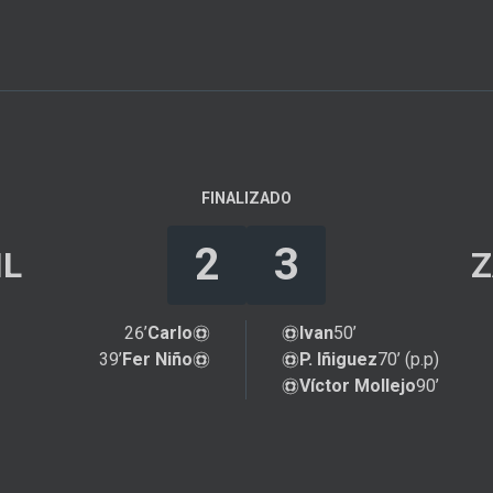
FINALIZADO
2
3
IL
26’
Carlo
Ivan
50’
39’
Fer Niño
P. Iñiguez
70’ (p.p)
Víctor Mollejo
90’