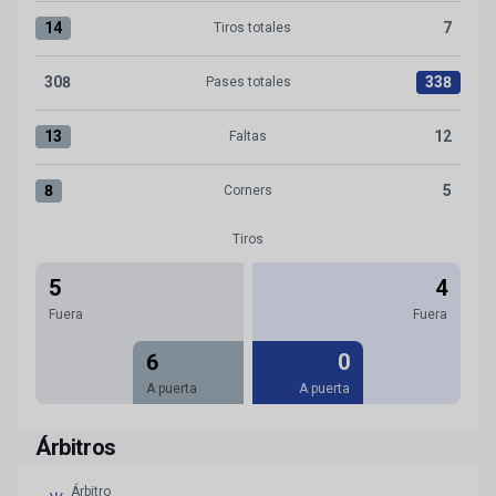
14
7
Tiros totales
Tiros totales:Granada CF 14 versus Real Zaragoza 7
308
338
Pases totales
Pases totales:Granada CF 308 versus Real Zaragoza 338
13
12
Faltas
Faltas:Granada CF 13 versus Real Zaragoza 12
8
5
Corners
Corners:Granada CF 8 versus Real Zaragoza 5
Tiros
5
4
Fuera
Fuera
6
0
A puerta
A puerta
Árbitros
Árbitro