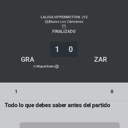
LALIGA HYPERMOTION
|
J12
|
Real Zaragoza
-
Granada CF
|
LALIGA HYPERMOTION
J12
Nuevo Los Cármenes
FINALIZADO
1
0
GRA
ZAR
46’
Miguel Rubio
1
0
Todo lo que debes saber antes del partido