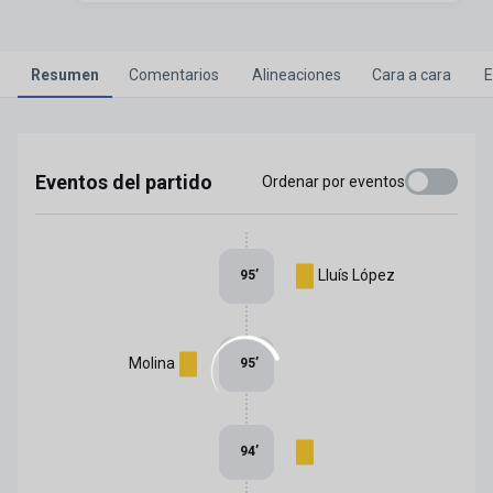
Resumen
Comentarios
Alineaciones
Cara a cara
E
Eventos del partido
Ordenar por eventos
Lluís López
95
’
Molina
95
’
94
’