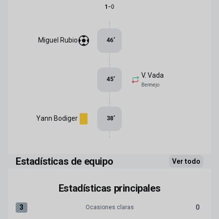
-
1
0
Miguel Rubio
46
’
V. Vada
45
’
Bermejo
Yann Bodiger
38
’
Estadísticas de equipo
Ver todo
Estadísticas principales
3
0
Ocasiones claras
Ocasiones claras:Granada CF 3 versus Real Zaragoza 0