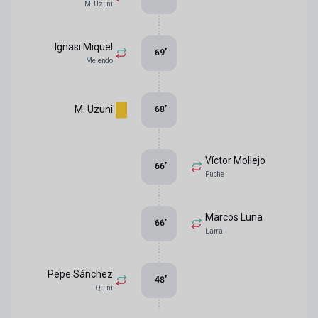
M. Uzuni
Ignasi Miquel
69
’
Melendo
M. Uzuni
68
’
Víctor Mollejo
66
’
Puche
Marcos Luna
66
’
Larra
Pepe Sánchez
48
’
Quini