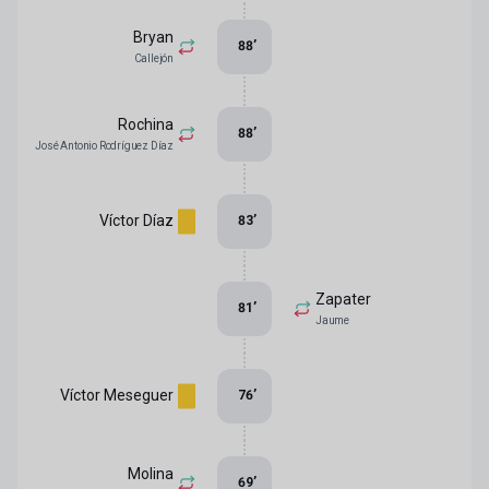
Bryan
88
’
Callejón
Rochina
88
’
José Antonio Rodríguez Díaz
Víctor Díaz
83
’
Zapater
81
’
Jaume
Víctor Meseguer
76
’
Molina
69
’