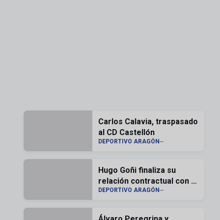
Carlos Calavia, traspasado
al CD Castellón
DEPORTIVO ARAGÓN
Hugo Goñi finaliza su
relación contractual con el
DEPORTIVO ARAGÓN
Real Zaragoza
Álvaro Peregrina y